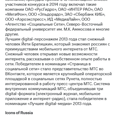
участников конкурса в 2014 году включал такие
компании ОАО «РусГидро», ОАО «ИНТЕР РАО», ОАО
«МегаФон», ООО «Эльдорадо», ЗАО «Сбербанк КИБ»,
ООО «Аэроэкспресс», ИД «МедиаЛайн», ООО
«Агентство «Социальные Сети», Северо-Восточный
федеральный университет им. М.К. Аммосова и многие
другие.
Лучшим digital-персонажем 2013 года стал снежный
человек Йети Братишкин, который знакомил россиян с
преимуществами мобильного интернета от МТС.
Снежный человек открывал новые возможности
интернета, рассказывая о собственном опыте работы в
сети. Победителем в номинации «Страница в
социальной сети» стало представительство МТС во
ВКонтакте, которое является крупнейшей операторской
площадкой в социальных сетях Рунета, полностью
интегрированной в работу пресс-центра МТС. Система
внутренних коммуникаций МТС, объединившая три
digital-формата (электронный журнал, мобильное
приложение и интернет-радио), стала победителем в
номинации «Лучшее digital-медиа» 2013 года.
Icons of Russia