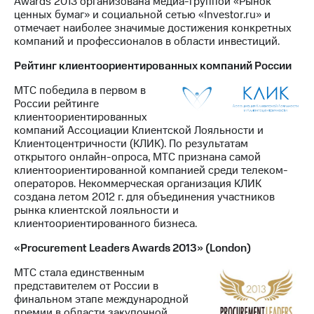
Awards 2013 организована медиа-группой «Рынок
ценных бумаг» и социальной сетью «Investor.ru» и
отмечает наиболее значимые достижения конкретных
компаний и профессионалов в области инвестиций.
Рейтинг клиентоориентированных компаний России
МТС победила в первом в
России рейтинге
клиентоориентированных
компаний Ассоциации Клиентской Лояльности и
Клиентоцентричности (КЛИК). По результатам
открытого онлайн-опроса, МТС признана самой
клиентоориентированной компанией среди телеком-
операторов. Некоммерческая организация КЛИК
создана летом 2012 г. для объединения участников
рынка клиентской лояльности и
клиентоориентированного бизнеса.
«Procurement Leaders Awards 2013» (London)
МТС стала единственным
представителем от России в
финальном этапе международной
премии в области закупочной