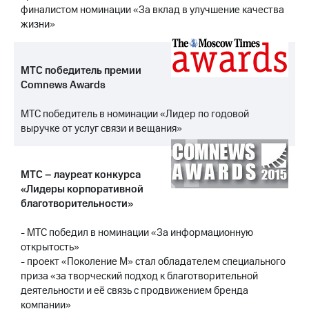
выкупа
финалистом номинации «За вклад в улучшение качества
акций
жизни»
Дивиденды
Рынок
облигаций
МТС победитель премии
Comnews Awards
Описание
Еврооблигации-2023
Уведомление
МТС победитель в номинации «Лидер по годовой
о
выручке от услуг связи и вещания»
погашении
именных
облигаций
МТС – лауреат конкурса
Другое
«Лидеры корпоративной
благотворительности»
Регистратор
Реквизиты
Контакты
- МТС победил в номинации «За информационную
йчивое развитие
открытость»
и деловая этика
- проект «Поколение М» стал обладателем специального
На главную
приза «за творческий подход к благотворительной
деятельности и её связь с продвижением бренда
компании»