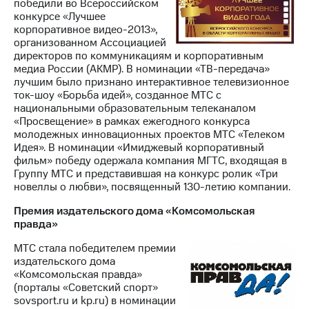
победили во Всероссийском
конкурсе «Лучшее
корпоративное видео-2013»,
организованном Ассоциацией
директоров по коммуникациям и корпоративным
медиа России (АКМР). В номинации «ТВ-передача»
лучшим было признано интерактивное телевизионное
ток-шоу «Борьба идей», созданное МТС с
национальными образовательным телеканалом
«Просвещение» в рамках ежегодного конкурса
молодежных инновационных проектов МТС «Телеком
Идея». В номинации «Имиджевый корпоративный
фильм» победу одержала компания МГТС, входящая в
Группу МТС и представившая на конкурс ролик «Три
новеллы о любви», посвященный 130-летию компании.
Премия издательского дома «Комсомольская
правда»
МТС стала победителем премии
издательского дома
«Комсомольская правда»
(порталы «Советский спорт»
sovsport.ru и kp.ru) в номинации