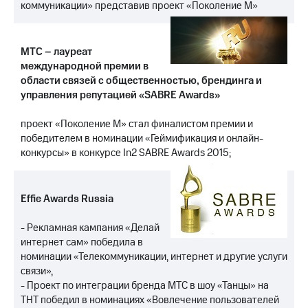
коммуникации» представив проект «Поколение М»
МТС
о технологиях
МТС – лауреат
Достижения
международной премии в
области связей с общественностью, брендинга и
Интервью
управления репутацией «SABRE Awards»
Финансовая
проект «Поколение М» стал финалистом премии и
отчетность
победителем в номинации «Геймификация и онлайн-
конкурсы» в конкурсе In2 SABRE Awards 2015;
Контакты
Новости
в
Effie Awards Russia
регионе
- Рекламная кампания «Делай
м и акционерам
интернет сам» победила в
Корпоративное
номинации «Телекоммуникации, интернет и другие услуги
управление
связи»,
Корпоративный
- Проект по интеграции бренда МТС в шоу «Танцы» на
секретарь
ТНТ победил в номинациях «Вовлечение пользователей