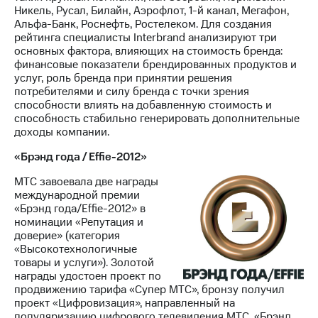
Никель, Русал, Билайн, Аэрофлот, 1-й канал, Мегафон,
Альфа-Банк, Роснефть, Ростелеком. Для создания
рейтинга специалисты Interbrand анализируют три
основных фактора, влияющих на стоимость бренда:
финансовые показатели брендированных продуктов и
услуг, роль бренда при принятии решения
потребителями и силу бренда с точки зрения
способности влиять на добавленную стоимость и
способность стабильно генерировать дополнительные
доходы компании.
«Брэнд года / Effie-2012»
МТС завоевала две награды
международной премии
«Брэнд года/Effie-2012» в
номинации «Репутация и
доверие» (категория
«Высокотехнологичные
товары и услуги»). Золотой
награды удостоен проект по
продвижению тарифа «Супер МТС», бронзу получил
проект «Цифровизация», направленный на
популяризацию цифрового телевидения МТС. «Брэнд