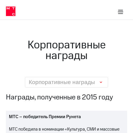
О
сторам и акционерам
Комплаенс и деловая этика
Устойчивое развитие
Медиа-центр
О МТС
О МТС
На главную
компании
О
компании
Стратегия
Стратегия
Карьера
Корпоративные
в МТС
Карьера
в МТС
награды
Пресс-
релизы
История
компании
МТС
о технологиях
Руководство
региона
Корпоративные награды
Правовая
Награды, полученные в 2015 году
информация
Контакты
МТС – победитель Премии Рунета
Медиа-центр
Пресс-
МТС победила в номинации «Культура, СМИ и массовые
релизы