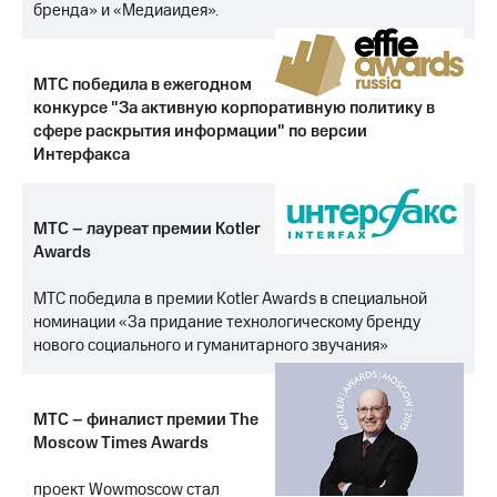
Раскрытие
бренда» и «Медиаидея».
информации
Информация
акционерам
МТС победила в ежегодном
Документы
конкурсе "За активную корпоративную политику в
ПАО
"МТС"
сфере раскрытия информации" по версии
Собрания
Интерфакса
акционеров
Личный
кабинет
МТС – лауреат премии Kotler
акционера
Awards
Акционерный
капитал
МТС победила в премии Kotler Awards в специальной
Контроль
и
номинации «За придание технологическому бренду
аудит
нового социального и гуманитарного звучания»
Рынок
акций
МТС – финалист премии The
Описание
Moscow Times Awards
Программа
приобретения
Порядок
проект Wowmoscow стал