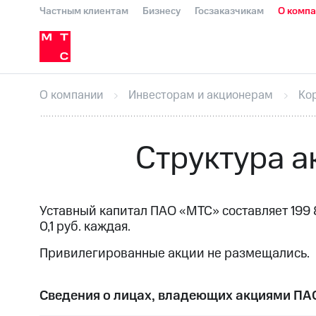
Частным клиентам
Бизнесу
Госзаказчикам
О комп
О компании
Стратегия
Карьера в М
Инвесторам и акционерам
Комплаенс и деловая этика
Устойчивое развитие
Медиа-центр
О МТС
На главную
О компании
Стратегия
Карьера в М
Пресс-релизы
МТС о технологиях
До
О компании
Инвесторам и акционерам
Ко
Корпоративное управление
Корпора
ПАО "МТС"
Собрания акционеров
Лич
Описание
Программа приобретения
Структура 
Еврооблигации-2023
Уведомление о
Уставный капитал ПАО «МТС» составляет
199 
0,1 руб. каждая.
Привилегированные акции не размещались.
Сведения о лицах, владеющих акциями ПА