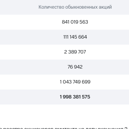
Количество обыкновенных акций
841 019 563
111 145 664
2 389 707
76 942
1 043 749 699
1 998 381 575