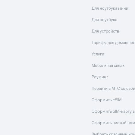
Для ноутбука мини
Для ноутбука
Для устройств
Тарифы для домашнег
Услуги
Мобильная связь
Роуминг
Перейти в МТС со св
Оформить eSIM
Оформить SIM-карту в
Оформить чистый но
Выбрать красивый но