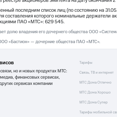
реестре акционеров эмитента на дату окончания 2 к
енный последним список лиц (по состоянию на 31.05
ля составления которого номинальные держатели ак
акциями ПАО «МТС»: 629 545.
ет долю владения его дочернего общества ООО «Система
ООО «Бастион» — дочерние общества ПАО «МТС».
рвисов
Тарифы
 связи, но и новых продуктах МТС:
Связь, ТВ и интернет
 медиа, финансовых сервисах,
МТС Дома Отлично
 других сервисах компании
МТС Дома Хорошо
МТС Дома Супер
Тарифы мобильной св