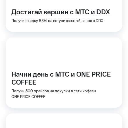
Тарифы
Покупка
Достигай вершин с МТС и DDX
RED,
полисов
РИИЛ
онлайн
Получи скидку 83% на вступительный взнос в DDX
и МТС Супер
дешевле
Скидка 30%
при оплате
на связь
с карты
МТС Деньги
С картой
МТС
Обзоры
Деньги
товаров
МТС
Скидки
Начни день с МТС и ONE PRICE
Накопления
до 40%
COFFEE
Откладывайте
на смартфоны
деньги
Получи 500 прайсов на покупки в сети кофеен
и получайте
при
ONE PRICE COFFEE
доход 15%
покупке
со связью
Платежи
МТС
и
переводы