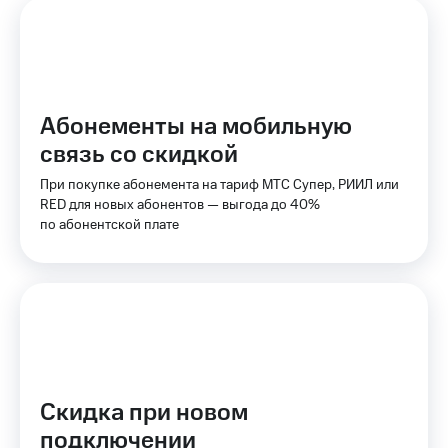
Оплата
по QR-
коду
за границей
тернет-магазин
Абонементы на мобильную
Смартфоны
связь со скидкой
Наушники
При покупке абонемента на тариф МТС Супер, РИИЛ или
и
RED для новых абонентов — выгода до 40%
колонки
по абонентской плате
Умные
часы
и
трекеры
Умный
дом
Планшеты
Скидка при новом
подключении
Акции