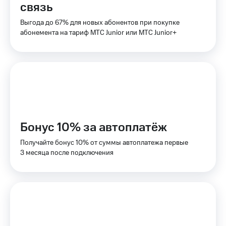
связь
КИОН
Скидка 30%
Выгода до 67% для новых абонентов при покупке
Музыка
на связь
абонемента на тариф МТС Junior или МТС Junior+
КИОН
С картой
Строки
МТС
Деньги
Live
МТС
Гудок
Накопления
Мой
Откладывайте
МТС
деньги
Бонус 10% за автоплатёж
и получайте
Все
доход 15%
Получайте бонус 10% от суммы автоплатежа первые
приложения
3 месяца после подключения
Акции
Финансы
Инвестиции
Условия
пополнения
Получайте
доход
Скидка
онлайн
30%
на связь
Страхование