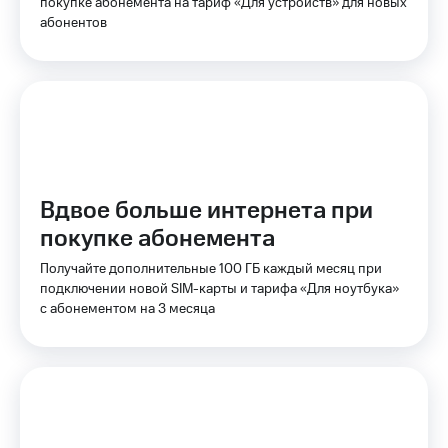
Интернет,
покупке абонемента на тариф «Для устройств» для новых
Выбрать
ТВ и телефон
красивый
абонентов
для дома
номер
Заменить
Услуги
SIM-
карту
Личный
кабинет
Перейти
интернета
на
и
eSIM
Вдвое больше интернета при
ТВ
Личный
покупке абонемента
Для дома
кабинет
Выберите
спутникового
Получайте дополнительные 100 ГБ каждый месяц при
и подключите
ТВ
подключении новой SIM-карты и тарифа «Для ноутбука»
ТВ
Скачать
с выгодным
с абонементом на 3 месяца
приложение
тарифом
Мой
МТС
Акции
Тарифы
Интернет,
ТВ и телефон
Видеонаблюдение
для дома