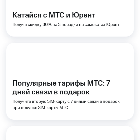
для дома
Катайся с МТС и Юрент
Услуги
149 ₽/
мес
Получи скидку 30% на 3 поездки на самокатах Юрент
Акции
МТС
Домашний
Premium
интернет
Подписка
Домашнее
на гигабайты
ТВ
интернета,
фильмы,
Спутниковое
музыка
ТВ
и многое
Популярные тарифы МТС: 7
другое
дней связи в подарок
Домашний
телефон
Семейная
Получите вторую SIM‑карту с 7 днями связи в подарок
группа
при покупке SIM‑карты МТС
Перейти
в МТС
Скидка
со своим
на тарифы,
номером
общие
подписки
Поддержка
и услуги,