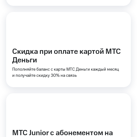
КИОН
Кино,
Строки
музыка,
книги
Live
и не
только
Гудок
Безопасность
Мой
Скидка при оплате картой МТС
МТС
Финансы
Деньги
Все
Детям
приложения
и родителям
Пополняйте баланс с карты МТС Деньги каждый месяц
и получайте скидку 30% на связь
Инвестиции
Здоровье
и фитнес
Получайте
доход
Приложения
онлайн
от МТС
Страхование
Акции
Покупка
Приложения
полисов
МТС Junior с абонементом на
КИОН
онлайн