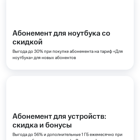
на связь
Роуминг
Тарифы
RED,
Семейная
РИИЛ
Абонемент для ноутбука со
группа
и МТС
скидкой
Супер
Заказать
дешевле
Выгода до 30% при покупке абонемента на тариф «Для
SIM-
при
ноутбука» для новых абонентов
карту
оплате
с карты
Оформить
МТС
eSIM
Деньги
SIM-
Выберите
карта
и подключите
для
ТВ
иностранцев
с выгодным
тарифом
Абонемент для устройств:
Оформить
скидка и бонусы
чистый
Тарифы
номер
Выгода до 56% и дополнительные 1 ГБ ежемесячно при