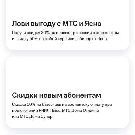
Пополнить
номер
МТС
Лови выгоду с МТС и Ясно
Настройки
автоплатежа
Получи скидку 30% на первые три сессии с психологом
и скидку 50% на любой курс или вебинар от Ясно
Пополнить
номер
другого
оператора
Оплата
интернета
и
ТВ
Скидки новым абонентам
Переводы
Скидка 50% на 6 месяцев на абонентскую плату при
с
подключении РИИЛ Плюс, МТС Дома Отлично
телефона
или МТС Дома Супер
на карту
МТС Pay