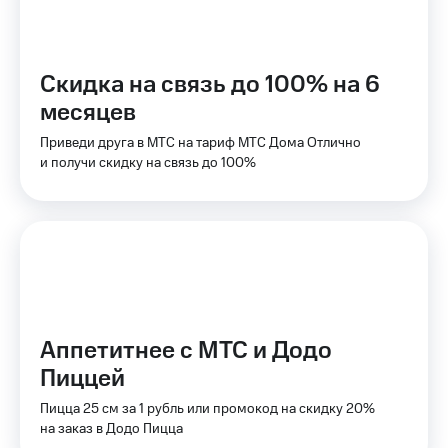
доступ
висы и подписки
к геолокации
МТС
Сертификаты
Premium
Скидка на связь до 100% на 6
безопасности
месяцев
Подписка
Всё
на гигабайты
Приведи друга в МТС на тариф МТС Дома Отлично
интернета,
под
и получи скидку на связь до 100%
фильмы,
рукой
музыка
в Мой МТС
и многое
другое
Посмотрите,
что
Семейная
полезного
группа
есть
в нашем
Скидка
приложении
на тарифы,
Аппетитнее с МТС и Додо
общие
КИОН
Пиццей
подписки
и услуги,
КИОН
Пицца 25 см за 1 рубль или промокод на скидку 20%
доступ
Музыка
на заказ в Додо Пицца
к геолокации