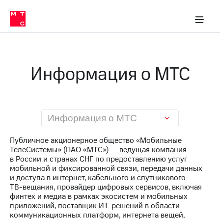
О
сторам и акционерам
Комплаенс и деловая этика
Устойчивое развитие
Медиа-центр
О МТС
О МТС
На главную
компании
О
компании
Стратегия
Стратегия
Карьера
Информация о МТС
в МТС
Карьера
в МТС
Пресс-
релизы
История
компании
МТС
Информация о МТС
о технологиях
Руководство
региона
Публичное акционерное общество «Мобильные
ТелеСистемы» (ПАО «МТС») — ведущая компания
Правовая
в России и странах СНГ по предоставлению услуг
информация
мобильной и фиксированной связи, передачи данных
и доступа в интернет, кабельного и спутникового
Контакты
ТВ-вещания
, провайдер цифровых сервисов, включая
финтех и медиа в рамках экосистем и мобильных
Медиа-центр
приложений, поставщик
ИТ-решений
в области
Пресс-
коммуникационных платформ, интернета вещей,
релизы