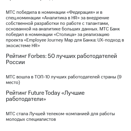
МТС
МТС победила в номинации «Федерация» и в
о технологиях
спец.номинации «Аналитика в HR» за внедрение
собственной разработки по работе с талантами,
Достижения
основанной на аналитике больших данных. МТС Банк
победил в номинации «Столица» за реализацию
Интервью
проекта «Employee Journey Map для Банка: UX-подход в
экосистеме HR»
Финансовая
отчетность
Рейтинг Forbes: 50 лучших работодателей
России
Контакты
Новости
МТС вошла в ТОП-10 лучших работодателей страны (9
в
место)
регионе
Рейтинг Future Today «Лучшие
работодатели»
м и акционерам
Корпоративное
управление
МТС стала Лучшей телеком-компанией для работы
молодых специалистов
Корпоративный
секретарь