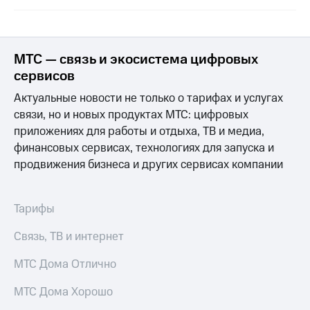
Раскрытие
информации
Информация
акционерам
Документы
МТС — связь и экосистема цифровых
ПАО
сервисов
"МТС"
Собрания
Актуальные новости не только о тарифах и услугах
акционеров
связи, но и новых продуктах МТС: цифровых
Личный
приложениях для работы и отдыха, ТВ и медиа,
кабинет
акционера
финансовых сервисах, технологиях для запуска и
Акционерный
продвижения бизнеса и других сервисах компании
капитал
Контроль
и
Тарифы
аудит
Рынок
Связь, ТВ и интернет
акций
МТС Дома Отлично
Описание
Программа
МТС Дома Хорошо
приобретения
Порядок