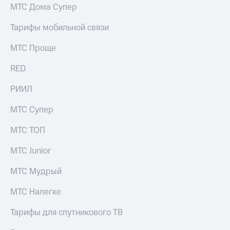
выкупа
МТС Дома Супер
акций
Дивиденды
Тарифы мобильной связи
Рынок
облигаций
МТС Проще
Описание
RED
Еврооблигации-2023
Уведомление
РИИЛ
о
погашении
МТС Супер
именных
облигаций
МТС ТОП
Другое
МТС Junior
Регистратор
Реквизиты
МТС Мудрый
Контакты
йчивое развитие
МТС Налегке
и деловая этика
На главную
Тарифы для спутникового ТВ