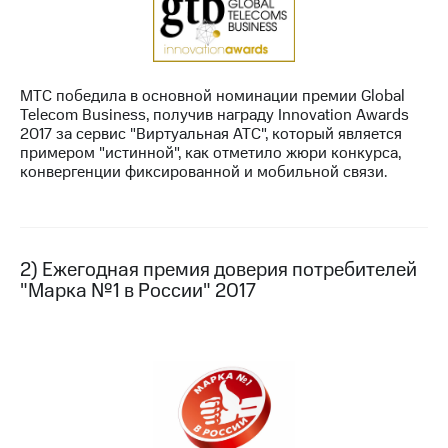
МТС
о технологиях
Достижения
МТС победила в основной номинации премии Global
Telecom Business, получив награду Innovation Awards
Интервью
2017 за сервис "Виртуальная АТС", который является
примером "истинной", как отметило жюри конкурса,
Финансовая
конвергенции фиксированной и мобильной связи.
отчетность
Контакты
Новости
2) Ежегодная премия доверия потребителей
в
"Марка №1 в России" 2017
регионе
м и акционерам
Корпоративное
управление
Корпоративный
секретарь