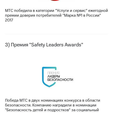
Раскрытие
информации
МТС победила в категории "Услуги и сервис" ежегодной
Информация
премии доверия потребителей "Марка №1 в России"
акционерам
2017
Документы
ПАО
"МТС"
Собрания
акционеров
3) Премия "Safety Leaders Awards"
Личный
кабинет
акционера
Акционерный
капитал
Контроль
и
аудит
Рынок
акций
Описание
Победа МТС в двух номинациях конкурса в области
Программа
безопасности. Компанию наградили в номинации
приобретения
"Безопасность детей и подростков" за социальный
Порядок