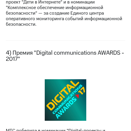
проект "Дети в Интернете" и в номинации
выкупа
"Комплексное обеспечение информационной
акций
безопасности" — за создание Единого центра
Дивиденды
оперативного мониторинга событий информационной
Рынок
безопасности.
облигаций
Описание
Еврооблигации-2023
Уведомление
4) Премия "Digital communications AWARDS -
о
2017"
погашении
именных
облигаций
Другое
Регистратор
Реквизиты
Контакты
йчивое развитие
и деловая этика
На главную
МТС победила в номинации "Digital-проекты и