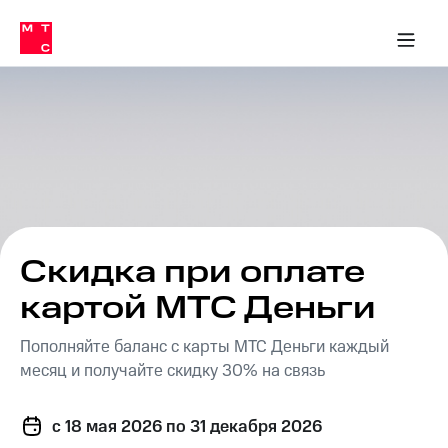
Перенести
ка 30% на связь
обильная связь
Сервисы и подписки
Интернет-магазин
Для дома
Скидка 30% на связь
Личные кабинеты
Финансы
Приложения
номер
ичные кабинеты
в МТС
Мобильная
связь
Тарифы
Интернет
и
ТВ
Услуги
Спутниковое
ТВ
Роуминг
МТС
Скидка при оплате
Деньги
Личный
картой МТС Деньги
кабинет
Мобильная связь
Скачать
Перенести
Пополняйте баланс с карты МТС Деньги каждый
приложение
номер
Мой
в МТС
месяц и получайте скидку 30% на связь
МТС
Акции
Тарифы
c 18 мая 2026
по 31 декабря 2026
Скидка 30%
Услуги