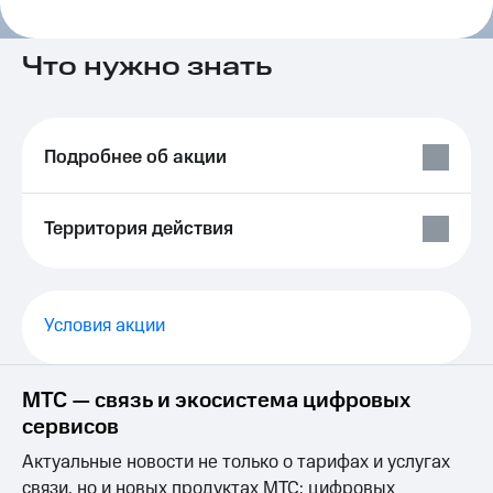
на связь
Роуминг
Что нужно знать
Тарифы
RED,
Семейная
РИИЛ
группа
и МТС
Супер
Подробнее об акции
Заказать
дешевле
SIM-
при
карту
оплате
Территория действия
с карты
Оформить
МТС
eSIM
Деньги
SIM-
Выберите
Условия акции
карта
и подключите
для
ТВ
иностранцев
с выгодным
тарифом
МТС — связь и экосистема цифровых
Оформить
сервисов
чистый
Тарифы
номер
Актуальные новости не только о тарифах и услугах
Интернет,
связи, но и новых продуктах МТС: цифровых