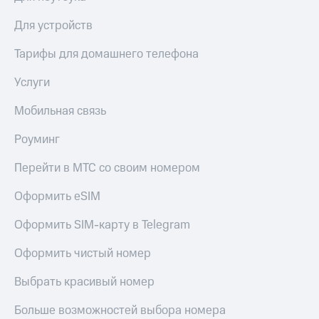
висы и подписки
Сертификаты
МТС
безопасности
Для устройств
Premium
Всё
Тарифы для домашнего телефона
Подписка
под
на гигабайты
рукой
Услуги
интернета,
в Мой МТС
фильмы,
музыка
Мобильная связь
Посмотрите,
и многое
что
другое
Роуминг
полезного
Семейная
есть
группа
Перейти в МТС со своим номером
в нашем
приложении
Скидка
Оформить eSIM
на тарифы,
КИОН
общие
Оформить SIM-карту в Telegram
подписки
КИОН
и услуги,
Оформить чистый номер
Музыка
доступ
к геолокации
Выбрать красивый номер
КИОН
Кино,
Строки
музыка,
Больше возможностей выбора номера
книги