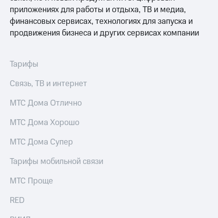
Выбрать
ТВ и телефон
приложениях для работы и отдыха, ТВ и медиа,
красивый
для дома
номер
финансовых сервисах, технологиях для запуска и
Услуги
продвижения бизнеса и других сервисах компании
Заменить
SIM-
Личный
карту
кабинет
Тарифы
интернета
Перейти
и
Связь, ТВ и интернет
на
ТВ
eSIM
Личный
МТС Дома Отлично
кабинет
Для дома
спутникового
МТС Дома Хорошо
Выберите
ТВ
и подключите
Скачать
ТВ
приложение
МТС Дома Супер
с выгодным
Мой
тарифом
МТС
Тарифы мобильной связи
Акции
Тарифы
МТС Проще
Интернет,
ТВ и телефон
Видеонаблюдение
RED
для дома
для дома