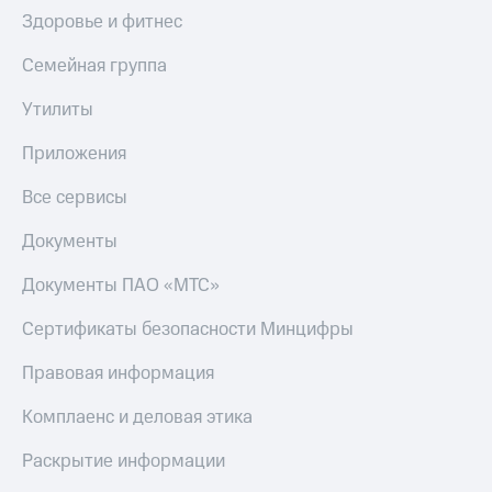
МТС
Здоровье и фитнес
КИОН
Деньги
Строки
МТС
Семейная группа
Накопления
Live
Утилиты
Откладывайте
Гудок
деньги
Приложения
и получайте
Мой
доход 15%
МТС
Все сервисы
Акции
Условия
Все
Документы
пополнения
приложения
Финансы
Документы ПАО «МТС»
Скидка
Инвестиции
30%
Сертификаты безопасности Минцифры
на связь
Получайте
доход
Правовая информация
онлайн
Тарифы
Страхование
RED,
Комплаенс и деловая этика
РИИЛ
Покупка
и МТС Супер
Раскрытие информации
полисов
дешевле
онлайн
при оплате