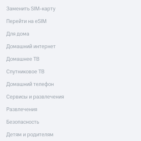
Live
и не
Заменить SIM-карту
только
Гудок
Перейти на eSIM
Безопасность
Мой
МТС
Финансы
Для дома
Все
Детям
Домашний интернет
приложения
и родителям
Домашнее ТВ
Инвестиции
Здоровье
и фитнес
Спутниковое ТВ
Получайте
доход
Приложения
Домашний телефон
онлайн
от МТС
Страхование
Сервисы и развлечения
Акции
Покупка
Развлечения
полисов
Приложения
онлайн
КИОН
Скидка 30%
Безопасность
на связь
КИОН
Детям и родителям
Музыка
С картой