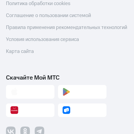
Скидка 30%
с карты
Политика обработки cookies
на связь
МТС Деньги
Соглашение о пользовании системой
С картой
Обзоры
МТС
товаров
Правила применения рекомендательных технологий
Деньги
МТС
Скидки
Условия использования сервиса
Накопления
до 40%
на смартфоны
Карта сайта
Откладывайте
деньги
при
и получайте
покупке
доход 15%
со связью
Платежи
Скачайте Мой МТС
МТС
и
переводы
Пополнить
номер
МТС
Настройки
автоплатежа