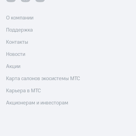
Пополнить
номер
другого
О компании
оператора
Поддержка
Оплата
интернета
Контакты
и
ТВ
Новости
Переводы
Акции
с
телефона
Карта салонов экосистемы МТС
на карту
Карьера в МТС
МТС Pay
Акционерам и инвесторам
Оплата
по QR-
коду
за границей
тернет-магазин