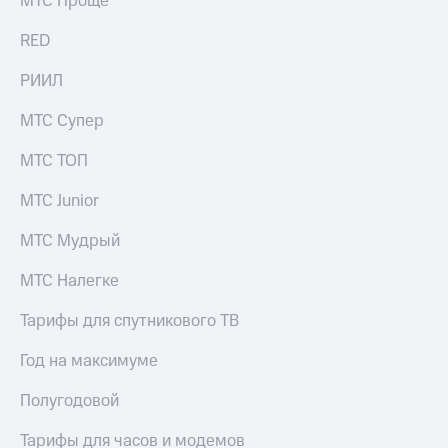
МТС Проще
выкупа
акций
RED
Дивиденды
Рынок
РИИЛ
облигаций
МТС Супер
Описание
Еврооблигации-2023
МТС ТОП
Уведомление
о
МТС Junior
погашении
именных
МТС Мудрый
облигаций
Другое
МТС Налегке
Регистратор
Реквизиты
Тарифы для спутникового ТВ
Контакты
йчивое развитие
Год на максимуме
и деловая этика
На главную
Полугодовой
Тарифы для часов и модемов