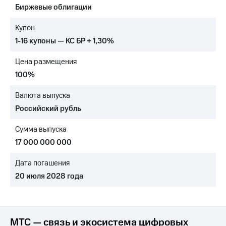
Биржевые облигации
МТС
о технологиях
Купон
1-16 купоны — КС БР + 1,30%
Достижения
Цена размещения
Интервью
100%
Финансовая
отчетность
Валюта выпуска
Российский рубль
Контакты
Сумма выпуска
Новости
в
17 000 000 000
регионе
Дата погашения
м и акционерам
20 июля 2028 года
Корпоративное
управление
Корпоративный
секретарь
МТС — связь и экосистема цифровых