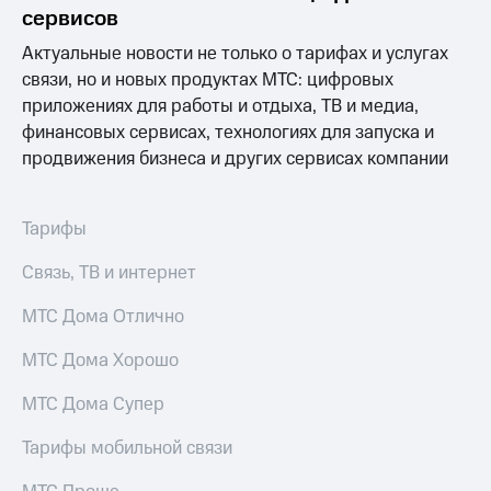
Раскрытие
сервисов
информации
Информация
Актуальные новости не только о тарифах и услугах
акционерам
связи, но и новых продуктах МТС: цифровых
Документы
приложениях для работы и отдыха, ТВ и медиа,
ПАО
"МТС"
финансовых сервисах, технологиях для запуска и
Собрания
продвижения бизнеса и других сервисах компании
акционеров
Личный
кабинет
Тарифы
акционера
Акционерный
Связь, ТВ и интернет
капитал
Контроль
МТС Дома Отлично
и
аудит
Рынок
МТС Дома Хорошо
акций
МТС Дома Супер
Описание
Программа
Тарифы мобильной связи
приобретения
Порядок