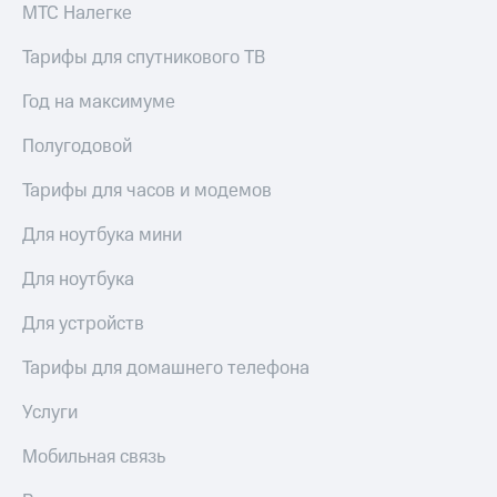
МТС Налегке
доступ
висы и подписки
к геолокации
Тарифы для спутникового ТВ
МТС
Сертификаты
Premium
безопасности
Год на максимуме
Подписка
Всё
на гигабайты
Полугодовой
интернета,
под
фильмы,
рукой
Тарифы для часов и модемов
музыка
в Мой МТС
и многое
Для ноутбука мини
другое
Посмотрите,
Для ноутбука
что
Семейная
полезного
группа
есть
Для устройств
в нашем
Скидка
приложении
Тарифы для домашнего телефона
на тарифы,
общие
КИОН
Услуги
подписки
и услуги,
КИОН
Мобильная связь
доступ
Музыка
к геолокации