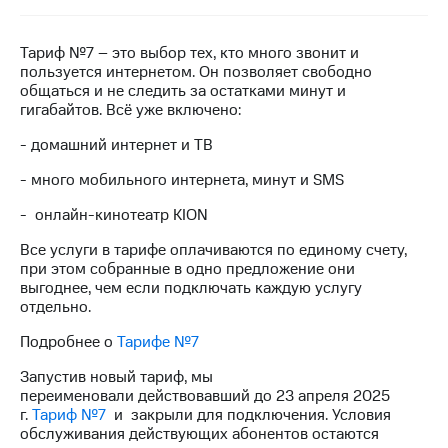
на связь
Роуминг
Тариф №7 – это выбор тех, кто много звонит и
Тарифы
пользуется интернетом. Он позволяет свободно
RED,
Семейная
общаться и не следить за остатками минут и
РИИЛ
группа
гигабайтов. Всё уже включено:
и МТС
Супер
- домашний интернет и ТВ
Заказать
дешевле
SIM-
при
- много мобильного интернета, минут и SMS
карту
оплате
с карты
- онлайн-кинотеатр KION
Оформить
МТС
eSIM
Деньги
Все услуги в тарифе оплачиваются по единому счету,
при этом собранные в одно предложение они
SIM-
Выберите
выгоднее, чем если подключать каждую услугу
карта
и подключите
отдельно.
для
ТВ
иностранцев
с выгодным
Подробнее о
Тарифе №7
тарифом
Оформить
Запустив новый тариф, мы
чистый
переименовали действовавший до 23 апреля 2025
Тарифы
номер
г.
Тариф №7
и закрыли для подключения. Условия
обслуживания действующих абонентов остаются