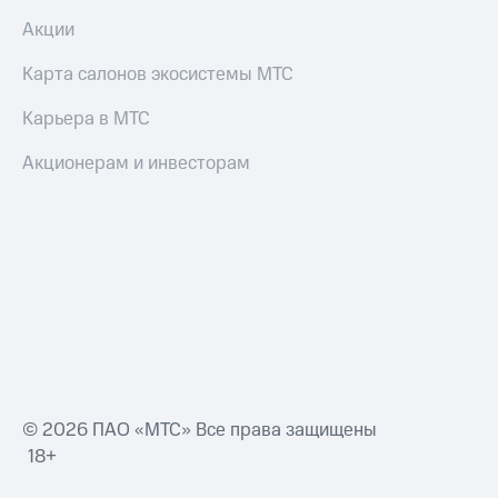
Оплата
Акции
по QR-
коду
Карта салонов экосистемы МТС
за границей
Карьера в МТС
тернет-магазин
Смартфоны
Акционерам и инвесторам
Наушники
и
колонки
Умные
часы
и
трекеры
Умный
дом
© 2026 ПАО «МТС» Все права защищены
Планшеты
18+
Акции