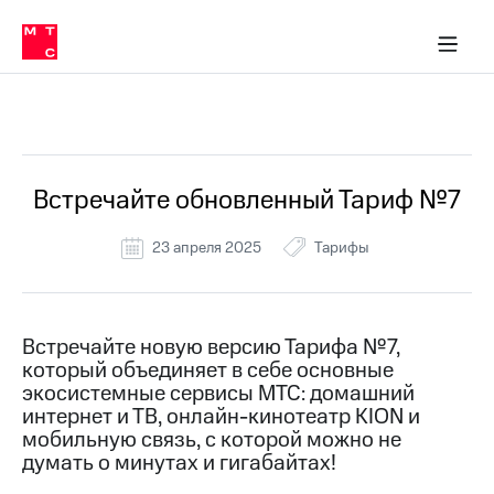
Перенести
ка 30% на связь
обильная связь
Сервисы и подписки
Интернет-магазин
Для дома
Скидка 30% на связь
Личные кабинеты
Финансы
Приложения
номер
ичные кабинеты
в МТС
Мобильная
связь
Все Новости
Тарифы
Интернет
и
ТВ
Услуги
Встречайте обновленный Тариф №7
Спутниковое
ТВ
23 апреля 2025
Тарифы
Роуминг
МТС
Деньги
Личный
кабинет
Мобильная связь
Встречайте новую версию Тарифа №7,
Скачать
Перенести
который объединяет в себе основные
приложение
номер
экосистемные сервисы МТС: домашний
Мой
в МТС
интернет и ТВ, онлайн-кинотеатр KION и
МТС
мобильную связь, с которой можно не
Акции
Тарифы
думать о минутах и гигабайтах!
Скидка 30%
Услуги