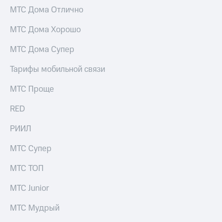
для дома
МТС Дома Отлично
Услуги
149 ₽/
МТС Дома Хорошо
мес
Акции
МТС Дома Супер
МТС
Домашний
Premium
Тарифы мобильной связи
интернет
Подписка
Домашнее
МТС Проще
на гигабайты
ТВ
интернета,
RED
фильмы,
Спутниковое
музыка
ТВ
РИИЛ
и многое
другое
Домашний
МТС Супер
телефон
Семейная
группа
МТС ТОП
Перейти
в МТС
Скидка
МТС Junior
со своим
на тарифы,
номером
общие
МТС Мудрый
подписки
Поддержка
и услуги,