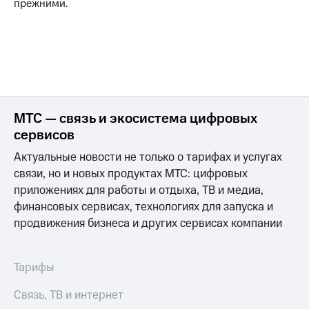
Интернет,
Выбрать
прежними.
ТВ и телефон
красивый
для дома
номер
Заменить
Услуги
SIM-
карту
Личный
кабинет
Перейти
МТС — связь и экосистема цифровых
интернета
на
и
сервисов
eSIM
ТВ
Актуальные новости не только о тарифах и услугах
Личный
Для дома
кабинет
связи, но и новых продуктах МТС: цифровых
Выберите
спутникового
и подключите
приложениях для работы и отдыха, ТВ и медиа,
ТВ
ТВ
финансовых сервисах, технологиях для запуска и
Скачать
с выгодным
приложение
продвижения бизнеса и других сервисах компании
тарифом
Мой
МТС
Акции
Тарифы
Тарифы
Интернет,
ТВ и телефон
Связь, ТВ и интернет
Видеонаблюдение
для дома