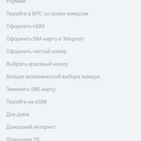
Роуминг
КИОН
Кино,
Строки
музыка,
Перейти в МТС со своим номером
книги
Live
и не
Оформить eSIM
только
Гудок
Оформить SIM-карту в Telegram
Безопасность
Мой
Оформить чистый номер
МТС
Финансы
Все
Выбрать красивый номер
Детям
приложения
и родителям
Больше возможностей выбора номера
Инвестиции
Здоровье
Заменить SIM-карту
и фитнес
Получайте
доход
Приложения
Перейти на eSIM
онлайн
от МТС
Для дома
Страхование
Акции
Домашний интернет
Покупка
Приложения
полисов
КИОН
Домашнее ТВ
онлайн