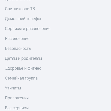
КИОН
Скидка 30%
Спутниковое ТВ
Музыка
на связь
Домашний телефон
КИОН
С картой
Строки
МТС
Сервисы и развлечения
Деньги
Live
Развлечения
МТС
Гудок
Накопления
Безопасность
Мой
Откладывайте
Детям и родителям
МТС
деньги
и получайте
Все
Здоровье и фитнес
доход 15%
приложения
Акции
Финансы
Семейная группа
Инвестиции
Условия
пополнения
Утилиты
Получайте
доход
Скидка
Приложения
онлайн
30%
на связь
Все сервисы
Страхование