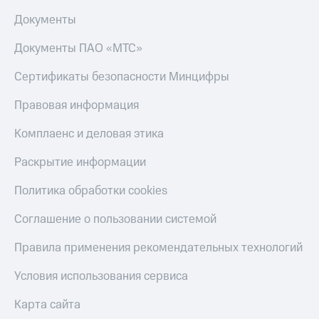
Тарифы
Документы
Покупка
RED,
полисов
РИИЛ
Документы ПАО «МТС»
онлайн
и МТС Супер
дешевле
Скидка 30%
Сертификаты безопасности Минцифры
при оплате
на связь
с карты
Правовая информация
МТС Деньги
С картой
МТС
Комплаенс и деловая этика
Обзоры
Деньги
товаров
Раскрытие информации
МТС
Скидки
Накопления
Политика обработки cookies
до 40%
Откладывайте
на смартфоны
Соглашение о пользовании системой
деньги
и получайте
при
Правила применения рекомендательных технологий
доход 15%
покупке
со связью
Платежи
Условия использования сервиса
МТС
и
переводы
Карта сайта