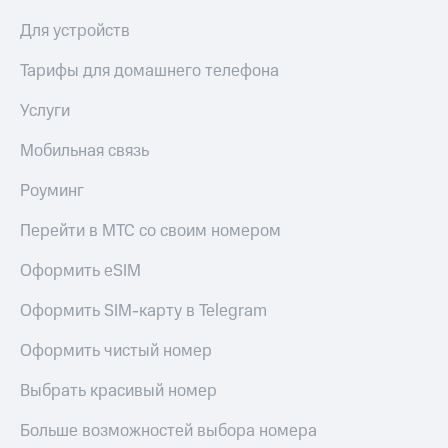
Live
и не
только
Для устройств
Гудок
Безопасность
Тарифы для домашнего телефона
Мой
МТС
Финансы
Услуги
Все
Детям
Мобильная связь
приложения
и родителям
Роуминг
Инвестиции
Здоровье
и фитнес
Перейти в МТС со своим номером
Получайте
доход
Приложения
Оформить eSIM
онлайн
от МТС
Страхование
Оформить SIM-карту в Telegram
Акции
Покупка
полисов
Оформить чистый номер
Приложения
онлайн
КИОН
Скидка 30%
Выбрать красивый номер
на связь
КИОН
Музыка
Больше возможностей выбора номера
С картой