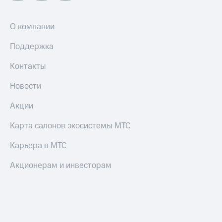
Смартфоны
Наушники
О компании
и
колонки
Поддержка
Умные
Контакты
часы
и
Новости
трекеры
Акции
Умный
дом
Карта салонов экосистемы МТС
Планшеты
Карьера в МТС
Акции
и
Акционерам и инвесторам
скидки
Все
товары