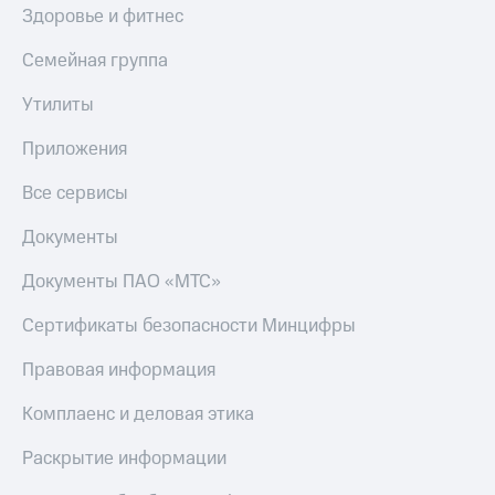
Скидка 30%
с карты
Здоровье и фитнес
на связь
МТС Деньги
Семейная группа
С картой
Обзоры
МТС
товаров
Утилиты
Деньги
МТС
Скидки
Приложения
Накопления
до 40%
на смартфоны
Все сервисы
Откладывайте
деньги
при
Документы
и получайте
покупке
доход 15%
со связью
Документы ПАО «МТС»
Платежи
МТС
и
Сертификаты безопасности Минцифры
переводы
Пополнить
Правовая информация
номер
МТС
Комплаенс и деловая этика
Настройки
Раскрытие информации
автоплатежа