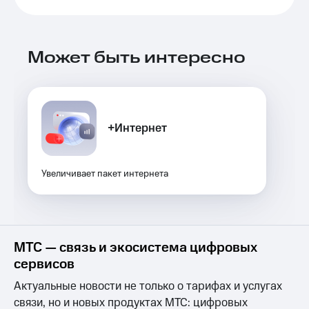
Выбрать
ТВ и телефон
красивый
для дома
номер
Услуги
Может быть интересно
Заменить
SIM-
Личный
карту
кабинет
интернета
Перейти
и
на
ТВ
+Интернет
eSIM
Личный
кабинет
Для дома
спутникового
Выберите
Увеличивает пакет интернета
ТВ
и подключите
Скачать
ТВ
приложение
с выгодным
Мой
тарифом
МТС
Акции
МТС — связь и экосистема цифровых
Тарифы
сервисов
Интернет,
ТВ и телефон
Видеонаблюдение
Актуальные новости не только о тарифах и услугах
для дома
для дома
связи, но и новых продуктах МТС: цифровых