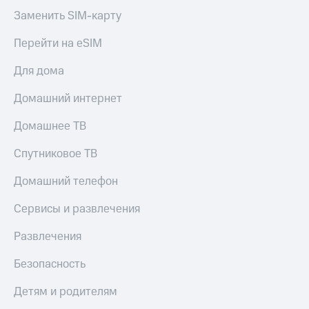
МТС
КИОН
Заменить SIM-карту
Деньги
Строки
МТС
Перейти на eSIM
Накопления
Live
Для дома
Откладывайте
Гудок
деньги
Домашний интернет
и получайте
Мой
доход 15%
МТС
Домашнее ТВ
Акции
Условия
Все
Спутниковое ТВ
пополнения
приложения
Финансы
Скидка
Домашний телефон
Инвестиции
30%
Сервисы и развлечения
на связь
Получайте
доход
Развлечения
онлайн
Тарифы
Страхование
RED,
РИИЛ
Безопасность
Покупка
и МТС Супер
полисов
дешевле
Детям и родителям
онлайн
при оплате