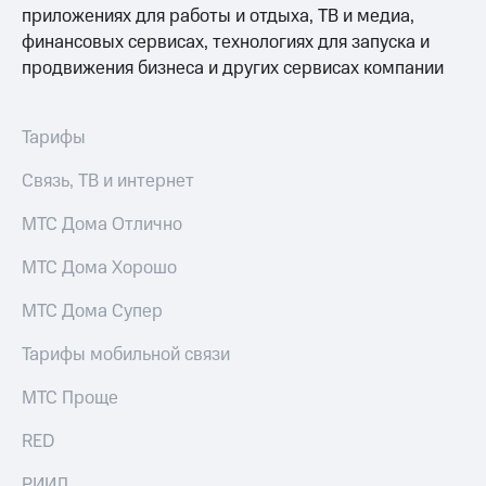
Услуги
приложениях для работы и отдыха, ТВ и медиа,
149 ₽/
мес
финансовых сервисах, технологиях для запуска и
Акции
продвижения бизнеса и других сервисах компании
МТС
Домашний
Premium
интернет
Тарифы
Подписка
Домашнее
на гигабайты
ТВ
Связь, ТВ и интернет
интернета,
фильмы,
Спутниковое
МТС Дома Отлично
музыка
ТВ
и многое
МТС Дома Хорошо
другое
Домашний
Семейная
телефон
группа
МТС Дома Супер
Перейти
Скидка
Тарифы мобильной связи
в МТС
на тарифы,
со своим
общие
МТС Проще
номером
подписки
и услуги,
RED
Поддержка
доступ
к геолокации
РИИЛ