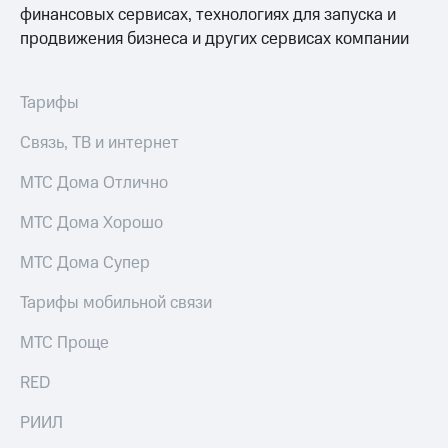
висы и подписки
Сертификаты
финансовых сервисах, технологиях для запуска и
МТС
безопасности
продвижения бизнеса и других сервисах компании
Premium
Всё
Подписка
под
на гигабайты
Тарифы
рукой
интернета,
в Мой МТС
фильмы,
Связь, ТВ и интернет
музыка
Посмотрите,
и многое
МТС Дома Отлично
что
другое
полезного
Семейная
МТС Дома Хорошо
есть
группа
в нашем
МТС Дома Супер
приложении
Скидка
на тарифы,
КИОН
Тарифы мобильной связи
общие
подписки
КИОН
МТС Проще
и услуги,
Музыка
доступ
RED
к геолокации
КИОН
Кино,
Строки
музыка,
РИИЛ
книги