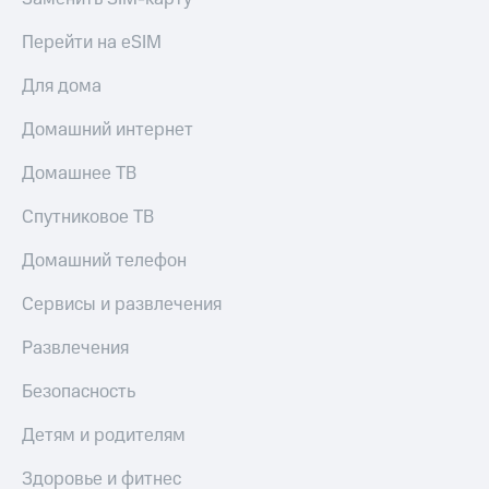
Скидка 30%
с карты
на связь
МТС Деньги
Перейти на eSIM
С картой
Обзоры
Для дома
МТС
товаров
Деньги
Домашний интернет
МТС
Скидки
Накопления
до 40%
Домашнее ТВ
на смартфоны
Откладывайте
Спутниковое ТВ
деньги
при
и получайте
покупке
доход 15%
Домашний телефон
со связью
Платежи
МТС
и
Сервисы и развлечения
переводы
Развлечения
Пополнить
номер
Безопасность
МТС
Детям и родителям
Настройки
автоплатежа
Здоровье и фитнес