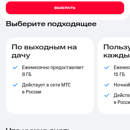
на связь
ВЫБРАТЬ
Роуминг
Тарифы
RED,
Выберите подходящее
Семейная
РИИЛ
группа
и МТС
Супер
Заказать
дешевле
По выходным на
Польз
SIM-
при
дачу
кажды
карту
оплате
с карты
Оформить
МТС
Ежемесячно предоставляет
Ежемес
eSIM
Деньги
8 ГБ
15 ГБ
SIM-
Выберите
Действует в сети МТС
Ночной
карта
и подключите
в России
для
ТВ
Действ
иностранцев
с выгодным
в Росс
тарифом
Оформить
чистый
Тарифы
номер
Интернет,