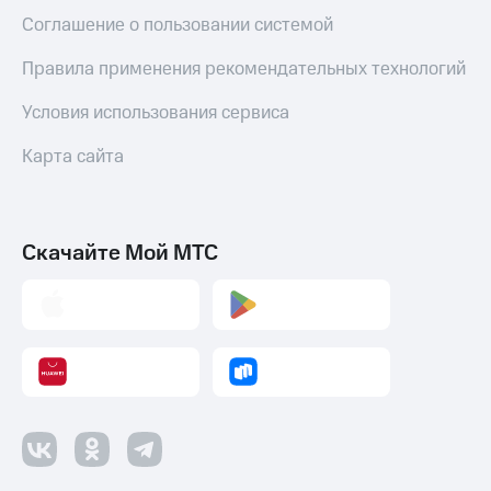
Смартфоны
Соглашение о пользовании системой
Наушники
Правила применения рекомендательных технологий
и
колонки
Условия использования сервиса
Умные
часы
Карта сайта
и
трекеры
Умный
Скачайте Мой МТС
дом
Планшеты
Акции
и
скидки
Все
товары