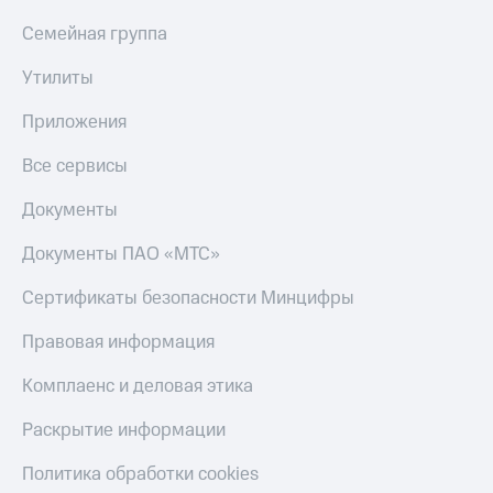
Пополнить
Семейная группа
номер
другого
Утилиты
оператора
Приложения
Оплата
интернета
Все сервисы
и
ТВ
Документы
Переводы
с
Документы ПАО «МТС»
телефона
на карту
Сертификаты безопасности Минцифры
МТС Pay
Правовая информация
Оплата
Комплаенс и деловая этика
по QR-
коду
Раскрытие информации
за границей
Политика обработки cookies
тернет-магазин