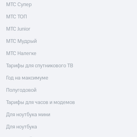
Live
и не
МТС Супер
только
Гудок
МТС ТОП
Безопасность
Мой
МТС Junior
МТС
Финансы
МТС Мудрый
Все
Детям
приложения
и родителям
МТС Налегке
Инвестиции
Здоровье
Тарифы для спутникового ТВ
и фитнес
Получайте
доход
Год на максимуме
Приложения
онлайн
от МТС
Страхование
Полугодовой
Акции
Покупка
Тарифы для часов и модемов
полисов
Приложения
онлайн
КИОН
Для ноутбука мини
Скидка 30%
на связь
КИОН
Для ноутбука
Музыка
С картой