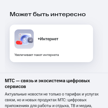
Услуги
149 ₽/
мес
Акции
Может быть интересно
МТС
Домашний
Premium
интернет
Подписка
Домашнее
на гигабайты
+Интернет
ТВ
интернета,
фильмы,
Спутниковое
музыка
ТВ
и многое
Увеличивает пакет интернета
другое
Домашний
Семейная
телефон
группа
Перейти
Скидка
МТС — связь и экосистема цифровых
в МТС
на тарифы,
со своим
сервисов
общие
номером
подписки
Актуальные новости не только о тарифах и услугах
и услуги,
Поддержка
связи, но и новых продуктах МТС: цифровых
доступ
к геолокации
приложениях для работы и отдыха, ТВ и медиа,