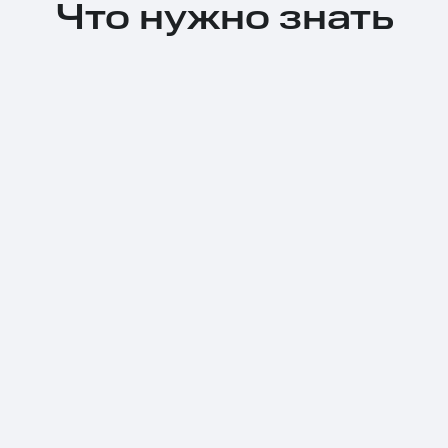
Что нужно знать
Тарифы RED, РИИЛ и МТС Супер дешев
Обзоры товаров
Скидки до 40%
на смартфоны
при покупке со связью МТС