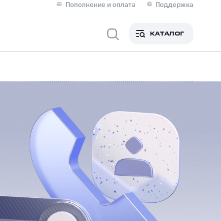
Пополнение и оплата
Поддержка
Скидка 30% на связь
Личные кабинеты
КАТАЛОГ
Мобильная связь
IM-карта для иностранцев
M
Для дома
ерейти в МТС со своим
ой МТС
Сервисы и подписки
фитнес
Приложения от МТС